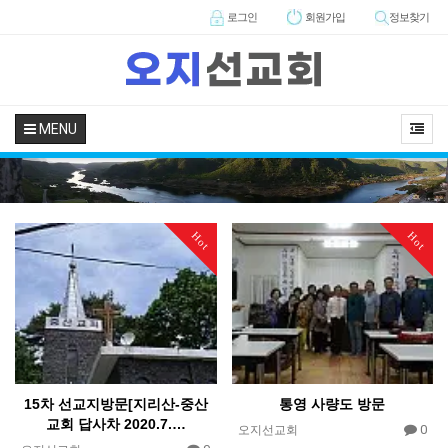
로그인
회원
가입
정보찾기
MENU
Hot
Hot
15차 선교지방문[지리산-중산
통영 사량도 방문
교회 답사차 2020.7.…
0
오지선교회