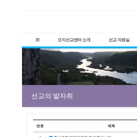
오지선교센터 소개
선교 자료실
선교의 발자취
번호
제목